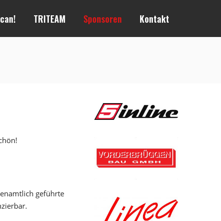
 can!
TRITEAM
Sponsoren
Kontakt
chön!
enamtlich geführte
zierbar.