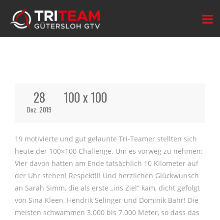
28
100 x 100
Dez. 2019
19 motivierte und gut gelaunte Tri-Teamer stellten sich
heute der 100×100 Challenge. Um es vorweg zu nehmen:
Vier davon hatten am Ende tatsächlich 10 Kilometer auf
der Uhr stehen! Respekt!!! Und herzlichen Glückwunsch
an Sarah Simm, die als erste „ins Ziel“ kam, dicht gefolgt
von Sina Kleen, Hendrik Selinger und Dominik Bahr! Die
meisten schwammen 3.000 bis 7.000 Meter, so dass das