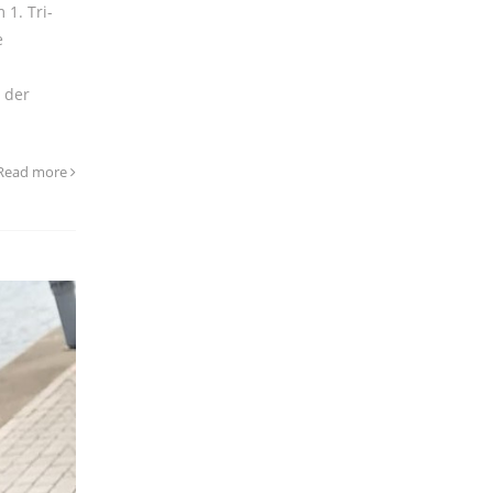
1. Tri-
e
 der
Read more