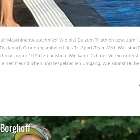
ruf: Maschinenbautechniker Wie bist Du zum Triathlon bzw. zum 1
TV, danach Gründungsmitglied des Tri-Sport-Team-Verl. Was sind 
chmals unter 10 Std zu finishen. Wie kann Dich der Verein unterst
r einen freundlichen und respektvollen Umgang. Wie kannst Du b
 Borghoff