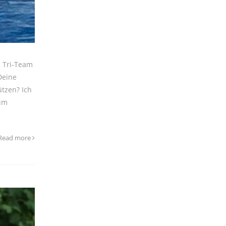
. Tri-Team
Deine
ützen? Ich
eim
Read more