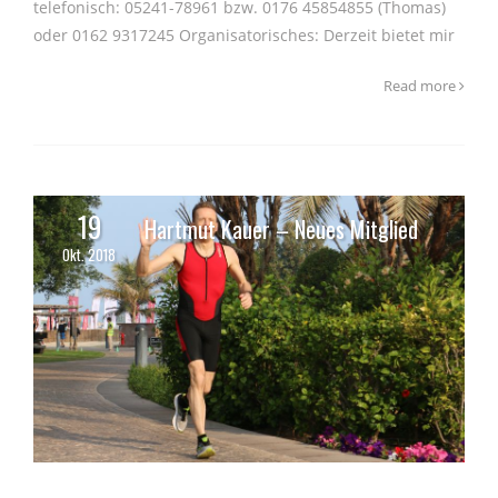
telefonisch: 05241-78961 bzw. 0176 45854855 (Thomas)
oder 0162 9317245 Organisatorisches: Derzeit bietet mir
Read more
19
Hartmut Kauer – Neues Mitglied
Okt. 2018