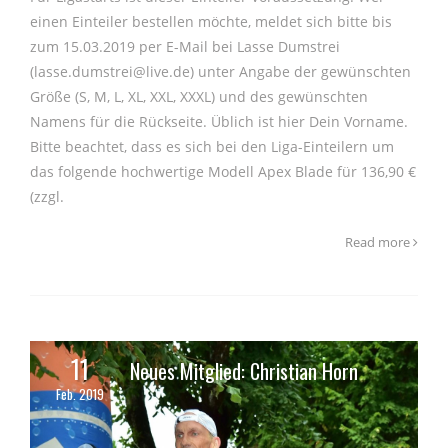
einen Einteiler bestellen möchte, meldet sich bitte bis
zum 15.03.2019 per E-Mail bei Lasse Dumstrei
(lasse.dumstrei@live.de) unter Angabe der gewünschten
Größe (S, M, L, XL, XXL, XXXL) und des gewünschten
Namens für die Rückseite. Üblich ist hier Dein Vorname.
Bitte beachtet, dass es sich bei den Liga-Einteilern um
das folgende hochwertige Modell Apex Blade für 136,90 €
(zzgl.
Read more
11
Neues Mitglied: Christian Horn
Feb. 2019