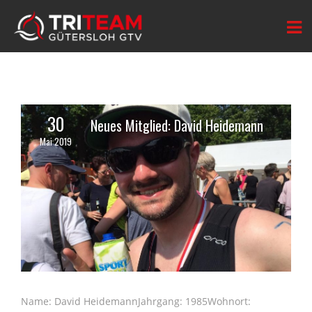
30
Neues Mitglied: David Heidemann
Mai 2019
Name: David HeidemannJahrgang: 1985Wohnort: