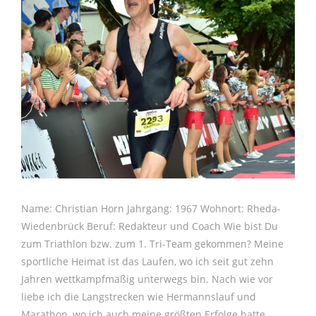
Name: Christian Horn Jahrgang: 1967 Wohnort: Rheda-
Wiedenbrück Beruf: Redakteur und Coach Wie bist Du
zum Triathlon bzw. zum 1. Tri-Team gekommen? Meine
sportliche Heimat ist das Laufen, wo ich seit gut zehn
Jahren wettkampfmäßig unterwegs bin. Nach wie vor
liebe ich die Langstrecken wie Hermannslauf und
Marathon, wo ich auch meine größten Erfolge hatte