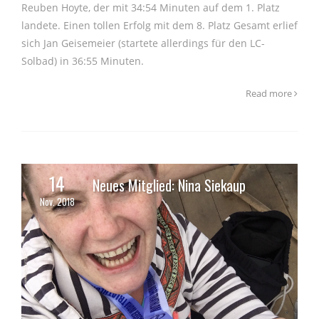
Reuben Hoyte, der mit 34:54 Minuten auf dem 1. Platz
landete. Einen tollen Erfolg mit dem 8. Platz Gesamt erlief
sich Jan Geisemeier (startete allerdings für den LC-
Solbad) in 36:55 Minuten.
Read more
14
Neues Mitglied: Nina Siekaup
Nov. 2018